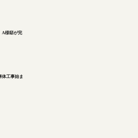
波町』A様邸が完
台』解体工事始ま