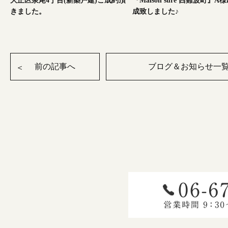
大正区泉尾4丁目(新築戸建)ご成約頂
『Maison sure 西難波町』A
きました。
成致しました♪
前の記事へ
ブログ＆お知らせ一