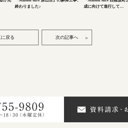
様邸が完
『Maison sure 原山台』の解体工事、
『Maison sure 西難
終わりました♪
成に向けて進行して…
覧に戻る
次の記事へ